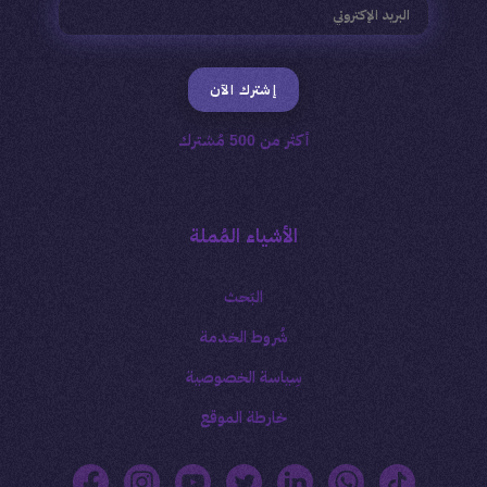
إشترك الآن
أكثر من 500 مُشترك
الأشياء المُملة
البَحث
شُروط الخدمة
سِياسة الخصوصية
خارطة الموقع