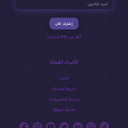
إشترك الآن
أكثر من 500 مُشترك
الأشياء المُملة
البَحث
شُروط الخدمة
سِياسة الخصوصية
خارطة الموقع