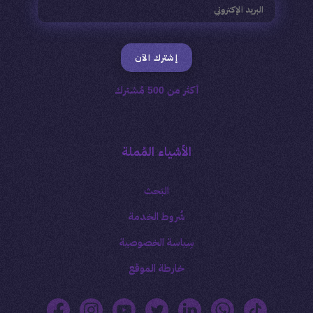
إشترك الآن
أكثر من 500 مُشترك
الأشياء المُملة
البَحث
شُروط الخدمة
سِياسة الخصوصية
خارطة الموقع