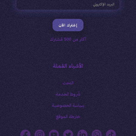
إشترك الآن
أكثر من 500 مُشترك
الأشياء المُملة
البَحث
شُروط الخدمة
سِياسة الخصوصية
خارطة الموقع